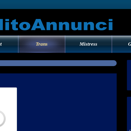
t
Trans
Mistress
G
c