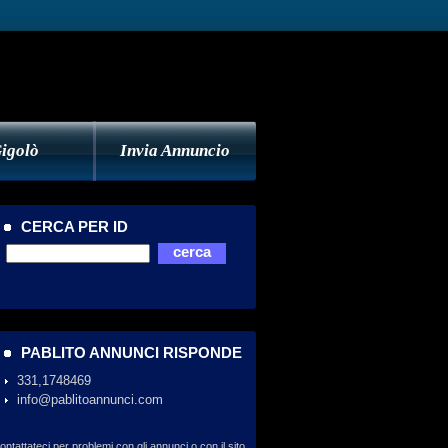
igolò
Invia Annuncio
CERCA PER ID
PABLITO ANNUNCI RISPONDE
331,1748469
info@pablitoannunci.com
ontattateci per problemi con gli annunci o con il sito