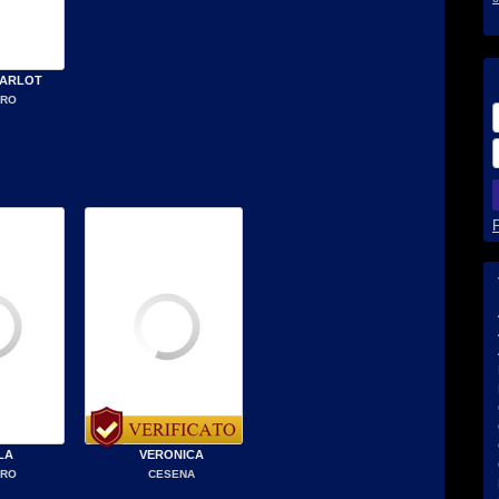
HARLOT
ARO
LA
VERONICA
ARO
CESENA