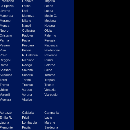
Frosinone
Genova
Imperia
La Spezia
Latina
Lecce
Livorno
Lodi
Lucca
Macerata
Mantova
Medio C.
Merano
Milano
Modena
Monza
Napoli
Novara
Nuoro
Ogliastra
Olbia
Oristano
Padova
Palermo
Parma
Pavia
Perugia
Pesaro
Pescara
Piacenza
Pisa
Pistoia
Pordenone
Prato
R. Calabria
Ravenna
Reggio E.
Riccione
Rimini
Roma
Rovigo
Salerno
Sassari
Savona
Siena
Siracusa
Sondrio
Teramo
Terni
Torino
Trapani
Trento
Treviso
Trieste
Udine
Varese
Venezia
Vercelli
Verona
Viareggio
Vicenza
Viterbo
Abruzzo
Calabria
Campania
Emilia R.
Friuli
Lazio
Liguria
Lombardia
Marche
Piemonte
Puglia
Sardegna