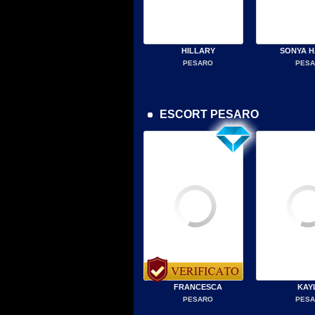
HILLARY
SONYA 
PESARO
PES
ESCORT PESARO
FRANCESCA
KAY
PESARO
PES