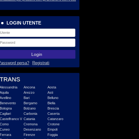
LOGIN UTENTE
Login
Password persa?
Registrati
TRANS
Alessandria
Ancona
Aosta
Aquila
Arezzo
Asti
Avellino
Bari
Belluno
Benevento
Bergamo
Biella
Bologna
Bolzano
Brescia
Cagliari
Carbonia
Caserta
Castelfranco V
Catania
Catanzaro
Como
Cremona
Crotone
Cuneo
Desenzano
Empoli
Ferrara
Firenze
Foggia